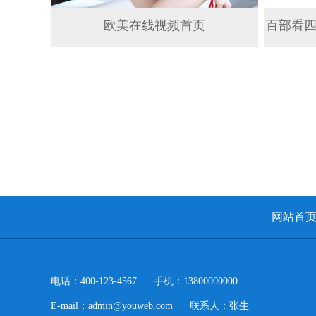
欧美在线视频首页
百部看四
网站首
电话：400-123-4567 手机：13800000000
E-mail：admin@youweb.com 联系人：张生