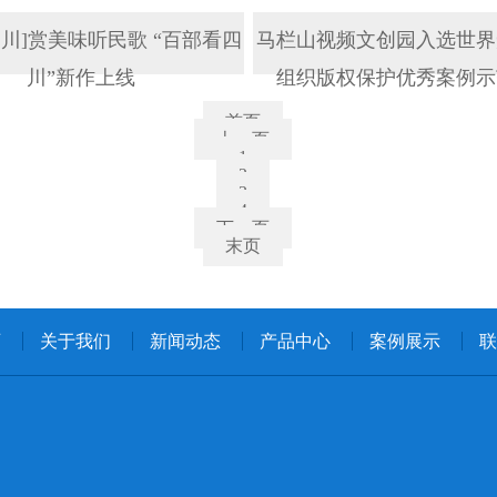
川]赏美味听民歌 “百部看四
马栏山视频文创园入选世界
川”新作上线
组织版权保护优秀案例示
首页
上一页
1
2
3
4
下一页
末页
页
关于我们
新闻动态
产品中心
案例展示
联