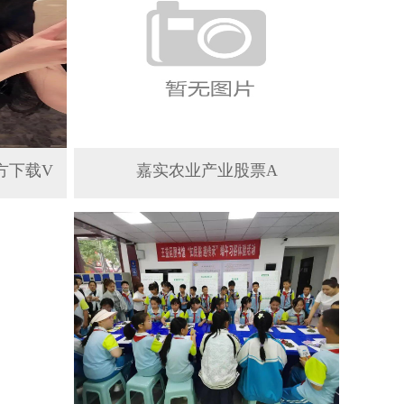
方下载V
嘉实农业产业股票A