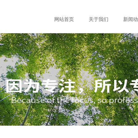
网站首页
关于我们
新闻动