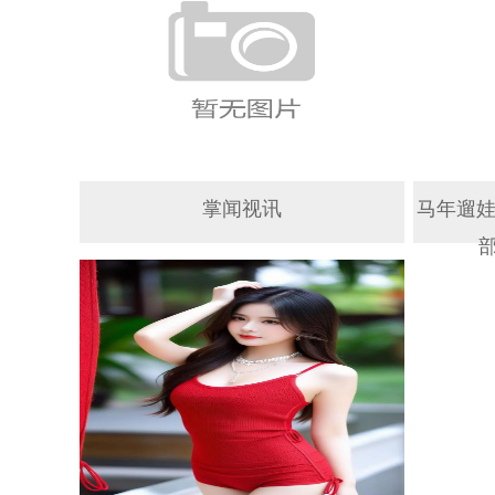
掌闻视讯
马年遛