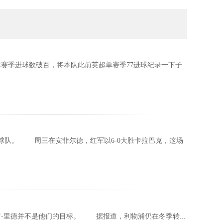
赛季进球数破百，将本队此前英超单赛季77进球纪录一下子
球队。 周三在安菲尔德，红军以6-0大胜卡拉巴克，这场
里德并不是他们的目标。 据报道，利物浦仍在冬季转...