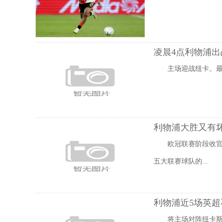
凌晨4点利物浦出
主场迎战纽卡。最近1
利物浦大胜又有
欧冠联赛阶段收官夜
五大联赛球队的...
利物浦近5场英超
将主场对阵纽卡斯尔联