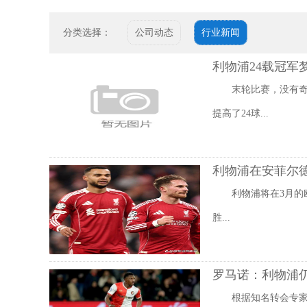
分类选择：
公司动态
行业新闻
利物浦24载冠军
末轮比赛，没有奇迹
提高了24球...
利物浦在安菲尔
利物浦将在3月的欧
胜...
罗马诺：利物浦
根据知名转会专家罗