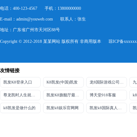
电话：400-123-4567 手机：13800000000
E-mail：admin@youweb.com 联系人：张生
地址：广东省广州市天河区88号
Copyright © 2012-2018 某某网站 版权所有 非商用版本
琼ICP备xxxxx
友情链接
凯发K8登录入口
K8凯发(中国)凯发
龙8国际游戏公司官网
九
尊龙凯时人生就是搏·(中国)官网登录
凯发K8旗舰厅最新版
博天堂918客服
k
k8凯发是做什么的
凯发k8娱乐官网网
凯发k8国际真人版凯发k8国际真人