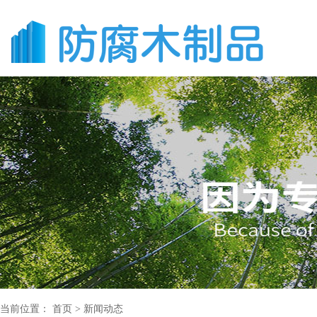
当前位置：
首页
>
新闻动态